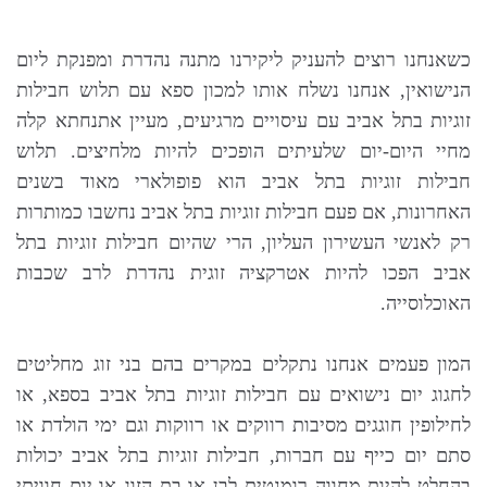
כשאנחנו רוצים להעניק ליקירנו מתנה נהדרת ומפנקת ליום
הנישואין, אנחנו נשלח אותו למכון ספא עם תלוש חבילות
זוגיות בתל אביב עם עיסויים מרגיעים, מעיין אתנחתא קלה
מחיי היום-יום שלעיתים הופכים להיות מלחיצים. תלוש
חבילות זוגיות בתל אביב הוא פופולארי מאוד בשנים
האחרונות, אם פעם חבילות זוגיות בתל אביב נחשבו כמותרות
רק לאנשי העשירון העליון, הרי שהיום חבילות זוגיות בתל
אביב הפכו להיות אטרקציה זוגית נהדרת לרב שכבות
האוכלוסייה.
המון פעמים אנחנו נתקלים במקרים בהם בני זוג מחליטים
לחגוג יום נישואים עם חבילות זוגיות בתל אביב בספא, או
לחילופין חוגגים מסיבות רווקים או רווקות וגם ימי הולדת או
סתם יום כייף עם חברות, חבילות זוגיות בתל אביב יכולות
בהחלט להיות מחווה רומנטית לבן או בת הזוג או יום חוויתי